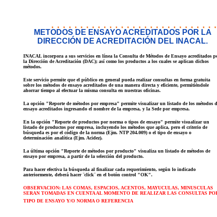
METODOS DE ENSAYO ACREDITADOS POR LA
DIRECCIÓN DE ACREDITACIÓN DEL INACAL.
INACAL incorpora a sus servicios en línea la Consulta de Métodos de Ensayo acreditados p
la Dirección de Acreditación (DAC); así como los productos a los cuales se aplican dichos
métodos.
Este servicio permite que el público en general pueda realizar consultas en forma gratuita
sobre los métodos de ensayo acreditados de una manera directa y eficiente, permitiéndole
ahorrar tiempo al efectuar la misma consulta en nuestras oficinas.
La opción "Reporte de métodos por empresa" permite visualizar un listado de los métodos 
ensayo acreditados ingresando el nombre de la empresa, y la Sede por empresa.
En la opción "Reporte de productos por norma o tipos de ensayo" permite visualizar un
listado de productos por empresa, incluyendo los métodos que aplica, pero el criterio de
búsqueda es por el código de la norma (Ejm. NTP 204.009) o el tipo de ensayo o
determinación analítica (Ejm. Acidez).
La última opción "Reporte de métodos por producto" visualiza un listado de métodos de
ensayo por empresa, a partir de la selección del producto.
Para hacer efectiva la búsqueda al finalizar cada requerimiento, según lo indicado
anteriormente, deberá hacer ¨click¨ en el botón control "OK".
OBSERVACION: LAS COMAS, ESPACIOS, ACENTOS, MAYUCULAS, MINUSCULAS
SERAN TOMADAS EN CUENTA AL MOMENTO DE REALIZAR LAS CONSULTAS PO
TIPO DE ENSAYO Y/O NORMA O REFERENCIA