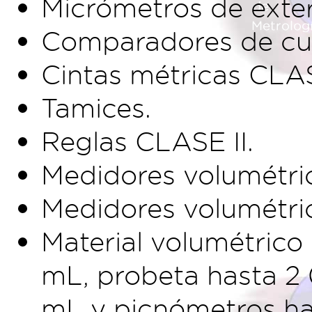
Micrómetros de exte
Comparadores de cu
Cintas métricas CLASE
Tamices.
Reglas CLASE II.
Medidores volumétri
Medidores volumétric
Material volumétrico
mL, probeta hasta 2 
mL y picnómetros ha