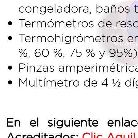
congeladora, baños t
Termómetros de resol
Termohigrómetros en 
%, 60 %, 75 % y 95%)
Pinzas amperimétric
Multímetro de 4 ½ dí
En el siguiente enla
Acreditados:
Clic Aqui!